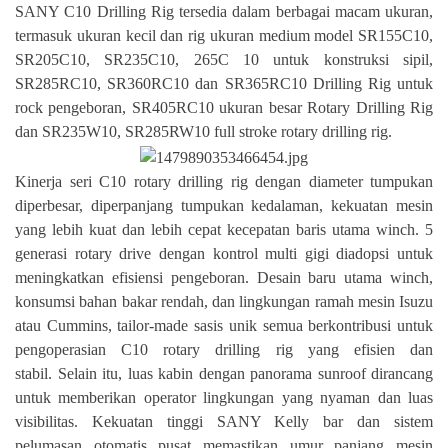
SANY C10 Drilling Rig tersedia dalam berbagai macam ukuran,
termasuk ukuran kecil dan rig ukuran medium model SR155C10,
SR205C10, SR235C10, 265C 10 untuk konstruksi sipil,
SR285RC10, SR360RC10 dan SR365RC10 Drilling Rig untuk
rock pengeboran, SR405RC10 ukuran besar Rotary Drilling Rig
dan SR235W10, SR285RW10 full stroke rotary drilling rig.
Kinerja seri C10 rotary drilling rig dengan diameter tumpukan
diperbesar, diperpanjang tumpukan kedalaman, kekuatan mesin
yang lebih kuat dan lebih cepat kecepatan baris utama winch. 5
generasi rotary drive dengan kontrol multi gigi diadopsi untuk
meningkatkan efisiensi pengeboran. Desain baru utama winch,
konsumsi bahan bakar rendah, dan lingkungan ramah mesin Isuzu
atau Cummins, tailor-made sasis unik semua berkontribusi untuk
pengoperasian C10 rotary drilling rig yang efisien dan
stabil. Selain itu, luas kabin dengan panorama sunroof dirancang
untuk memberikan operator lingkungan yang nyaman dan luas
visibilitas. Kekuatan tinggi SANY Kelly bar dan sistem
pelumasan otomatis pusat memastikan umur panjang mesin